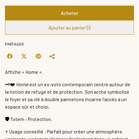
Acheter
Ajouter au panier
PARTAGER
Affiche « Home ».
🗝️❤️
Home
est un ex-voto contemporain centré autour de
la notion de refuge et de protection. Son arche symbolise
le foyer et sa clé à double pannetons incarne l’accès à un
espace sûr et choisi.
🛡️
Totem : Protection.
⚡️ Usage conseillé : Parfait pour créer une atmosphère
apaisante, ce totem s’intègre facilement dans un cabinet