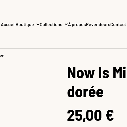
Accueil
Boutique
Collections
À propos
Revendeurs
Contact
rée
Now Is Mi
dorée
25,00 €