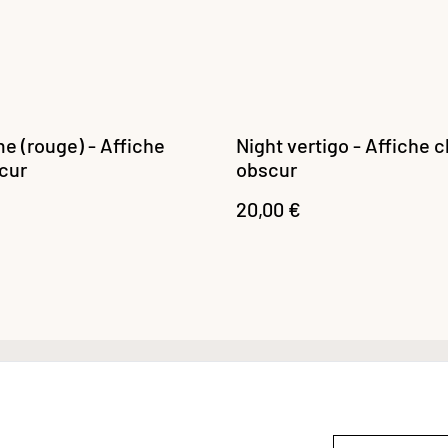
e (rouge) - Affiche
Night vertigo - Affiche cl
bcur
obscur
20,00 €
ntact
Cookies
Confidentialité