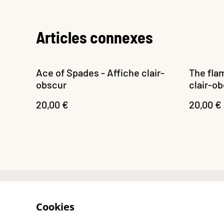
Articles connexes
Ace of Spades - Affiche clair-
The flam
obscur
clair-o
20,00 €
20,00 €
Recevoir le guide
Co
Cookies
gratuit des totems
dorés