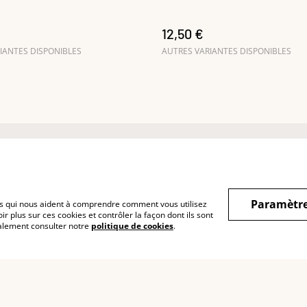
12,50 €
IANTES DISPONIBLES
AUTRES VARIANTES DISPONIBLES
ntact
Cookies
Confidentialité
Paramètre
hiers qui nous aident à comprendre comment vous utilisez
r plus sur ces cookies et contrôler la façon dont ils sont
galement consulter notre
politique de cookies
.