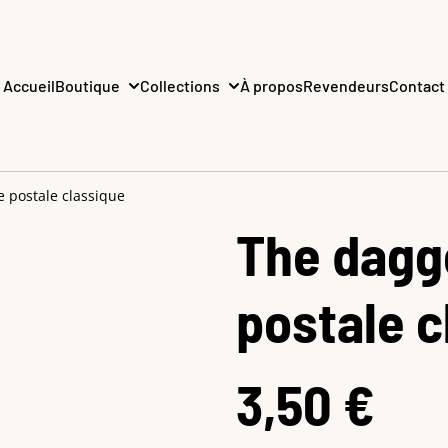
Accueil
Boutique
Collections
À propos
Revendeurs
Contact
e postale classique
The dagge
postale c
3,50 €