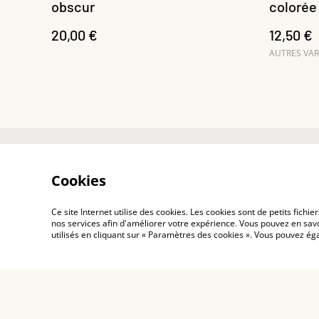
obscur
colorée
20,00 €
12,50 €
AUTRES VAR
Recevoir le guide
Co
Cookies
gratuit des totems
dorés
Ce site Internet utilise des cookies. Les cookies sont de petits fic
nos services afin d'améliorer votre expérience. Vous pouvez en savoi
utilisés en cliquant sur « Paramètres des cookies ». Vous pouvez é
©
2026
Feuöjou